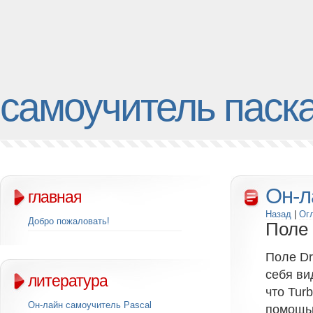
самоучитель паск
Он-л
главная
Назад
|
Ог
Добро пожаловать!
Поле
Поле Dr
себя ви
литература
что Tur
Он-лайн самоучитель Pascal
помощью