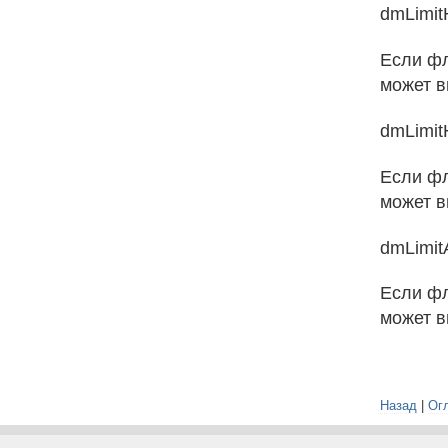
dmLimit
Если фл
может в
dmLimit
Если фл
может в
dmLimitA
Если фл
может в
Назад
|
Ог