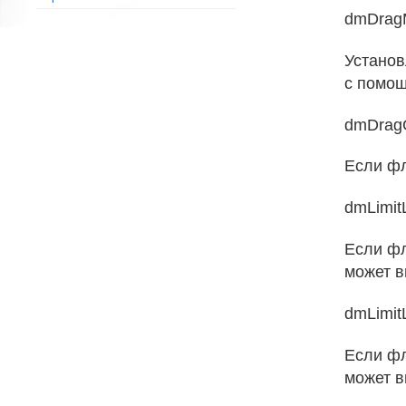
dmDrag
Устано
с помо
dmDrag
Если фл
dmLimit
Если фл
может в
dmLimit
Если фл
может в