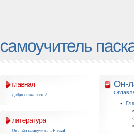
самоучитель паск
Он-л
главная
Оглавл
Добро пожаловать!
Гла
литература
Он-лайн самоучитель Pascal