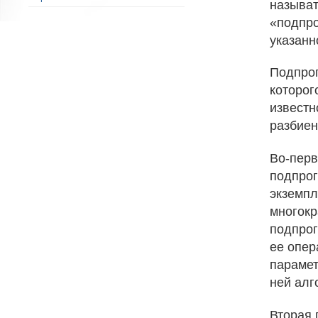
называ
«подпро
указанн
Подпрог
которог
известн
разбиен
Во-перв
подпрог
экземпл
многокр
подпрог
ее опер
параме
ней алг
Вторая 