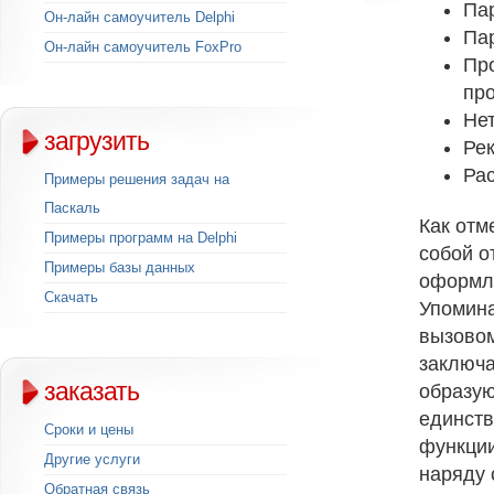
Па
Он-лайн самоучитель Delphi
Па
Он-лайн самоучитель FoxPro
Пр
пр
Не
загрузить
Ре
Ра
Примеры решения задач на
Паскаль
Как отм
Примеры программ на Delphi
собой о
Примеры базы данных
оформл
Скачать
Упомина
вызовом
заключа
заказать
образую
единств
Сроки и цены
функции
Другие услуги
наряду 
Обратная связь