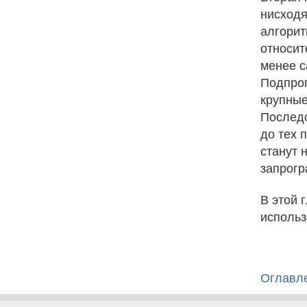
нисходя
алгорит
относит
менее с
Подпрог
крупные
Последо
до тех 
станут 
запрогр
В этой 
использ
Оглавл