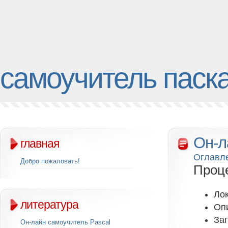
самоучитель паск
Он-л
главная
Оглавл
Добро пожаловать!
Проц
Ло
литература
Оп
За
Он-лайн самоучитель Pascal